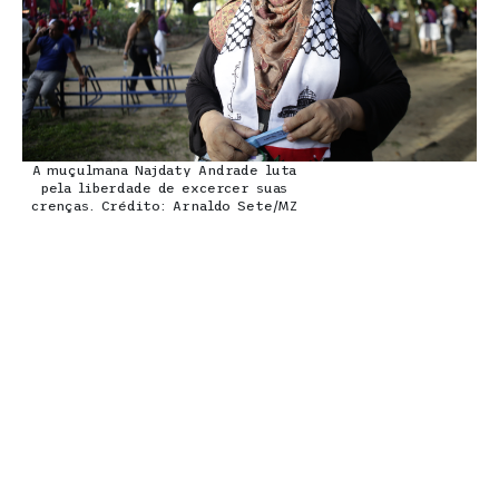
A muçulmana Najdaty Andrade luta
pela liberdade de excercer suas
crenças. Crédito: Arnaldo Sete/MZ
“A gente não tem às vezes o direito de exercer
nossa fé e nossa crença abertamente, mesmo
sendo um país laico. Mas independente de
crença, raça, gênero e fé, temos nossos direitos
e lutamos por eles. Para que a gente possa sair
com nossos
hijab
(lenços) sem sermos
importunadas na rua”, reivindica.
Para Amanda Karaxu, 37 anos, indígena
Karaxuwanassu, de Igarassu, na Região