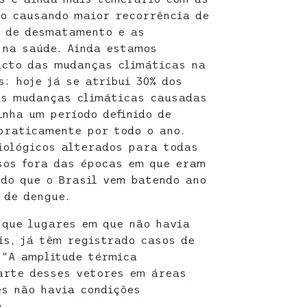
o causando maior recorrência de
o de desmatamento e as
 na saúde. Ainda estamos
acto das mudanças climáticas na
: hoje já se atribui 30% dos
às mudanças climáticas causadas
inha um período definido de
praticamente por todo o ano.
iológicos alterados para todas
sos fora das épocas em que eram
ndo que o Brasil vem batendo ano
 de dengue.
 que lugares em que não havia
is, já têm registrado casos de
 “A amplitude térmica
arte desses vetores em áreas
s não havia condições
a.