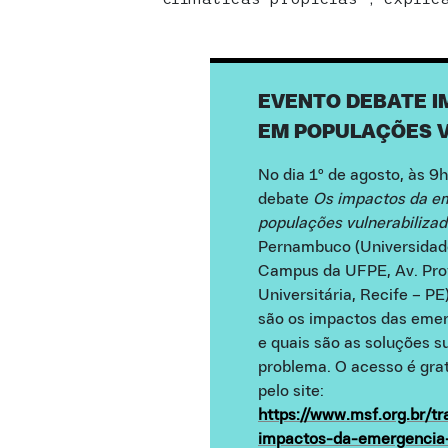
EVENTO DEBATE I
EM POPULAÇÕES 
No dia 1º de agosto, às 9h
debate
Os impactos da em
populações vulnerabiliza
Pernambuco (Universidad
Campus da UFPE, Av. Prof
Universitária, Recife – PE
são os impactos das emer
e quais são as soluções s
problema. O acesso é grat
pelo site:
https://www.msf.org.br/t
impactos-da-emergencia-