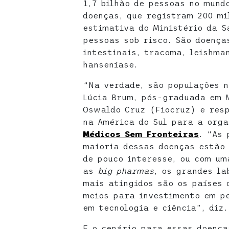
1,7 bilhão de pessoas no mund
doenças, que registram 200 mi
estimativa do Ministério da S
pessoas sob risco. São doença
intestinais, tracoma, leishma
hanseníase.
“Na verdade, são populações n
Lúcia Brum, pós-graduada em 
Oswaldo Cruz (Fiocruz) e res
na América do Sul para a org
Médicos Sem Fronteiras
. “As
maioria dessas doenças estão 
de pouco interesse, ou com u
as
big pharmas
, os grandes la
mais atingidos são os países 
meios para investimento em pe
em tecnologia e ciência”, diz.
E o cenário para essas doença