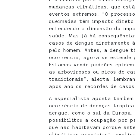
mudanças climáticas, que estã
eventos extremos. “O process
queimadas têm impacto direto
entendendo a dimensão do imp
saúde. Mas já há consequências
casos de dengue diretamente 
pelo homem. Antes, a dengue t
ocorrência, agora se estende 
Estamos vendo padrões epidem
as arboviroses ou picos de ca
tradicionais”, alerta, lembra
após ano os recordes de casos
A especialista aponta também
ocorrência de doenças tropica
dengue, como o sul da Europa.
possibilitou a ocupação por p
que não habitavam porque ante
climáticas propícias”, explic