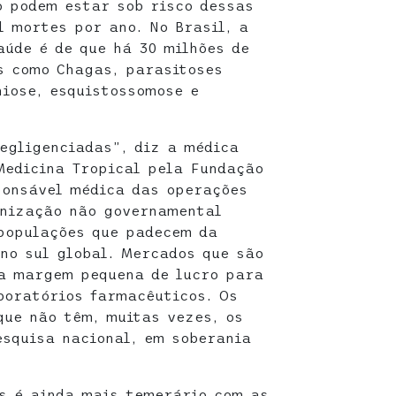
o podem estar sob risco dessas
l mortes por ano. No Brasil, a
aúde é de que há 30 milhões de
s como Chagas, parasitoses
niose, esquistossomose e
egligenciadas”, diz a médica
Medicina Tropical pela Fundação
ponsável médica das operações
anização não governamental
 populações que padecem da
no sul global. Mercados que são
ma margem pequena de lucro para
boratórios farmacêuticos. Os
que não têm, muitas vezes, os
squisa nacional, em soberania
s é ainda mais temerário com as