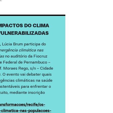
MPACTOS DO CLIMA
VULNERABILIZADAS
, Lúcia Brum participa do
ergência climática nas
das
no auditório da Fiocruz
e Federal de Pernambuco –
. Moraes Rego, s/n – Cidade
). O evento vai debater quais
gências climáticas na saúde
ustentáveis para enfrentar o
uito, mediante inscrição
ransformacoes/recife/os-
climatica-nas-populacoes-