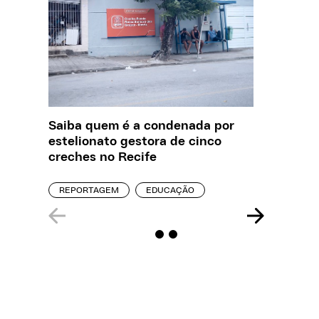
Saiba quem é a condenada por
Creche 
estelionato gestora de cinco
problem
creches no Recife
precisa
REPORTAGEM
EDUCAÇÃO
ENTREVI