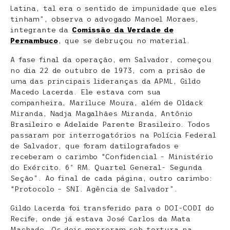
Latina, tal era o sentido de impunidade que eles
tinham”, observa o advogado Manoel Moraes,
integrante da
Comissão da Verdade de
Pernambuco
, que se debruçou no material.
A fase final da operação, em Salvador, começou
no dia 22 de outubro de 1973, com a prisão de
uma das principais lideranças da APML, Gildo
Macedo Lacerda. Ele estava com sua
companheira, Mariluce Moura, além de Oldack
Miranda, Nadja Magalhães Miranda, Antônio
Brasileiro e Adelaide Parente Brasileiro. Todos
passaram por interrogatórios na Polícia Federal
de Salvador, que foram datilografados e
receberam o carimbo “Confidencial – Ministério
do Exército. 6º RM. Quartel General- Segunda
Seção”. Ao final de cada página, outro carimbo:
“Protocolo – SNI. Agência de Salvador”.
Gildo Lacerda foi transferido para o DOI-CODI do
Recife, onde já estava José Carlos da Mata
Machado. Os dois morreram sob tortura na