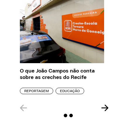
O que João Campos não conta
Creche 
sobre as creches do Recife
problem
precisa
REPORTAGEM
EDUCAÇÃO
ENTREVI