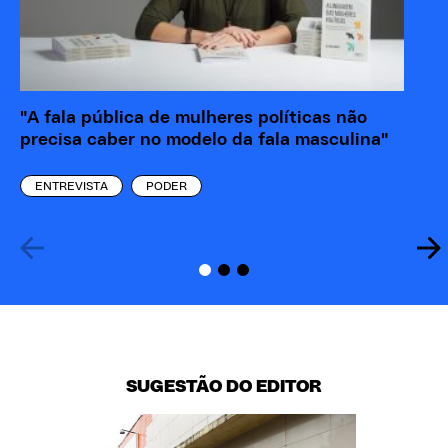
"A fala pública de mulheres políticas não
Ma
precisa caber no modelo da fala masculina"
cá
pr
ENTREVISTA
PODER
SUGESTÃO DO EDITOR