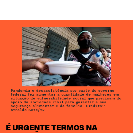
Pandemia e desassistência por parte do governo
federal fez aumentar a quantidade de mulheres em
situação de vulnerabilidade social que precisam do
apoio da sociedade civil para garantir a sua
segurança alimentar e da família. Crédito::
Arnaldo Sete/MZ
É URGENTE TERMOS NA