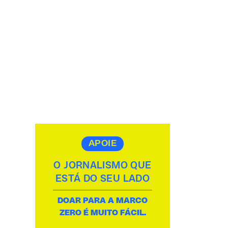
APOIE
O JORNALISMO QUE
ESTÁ DO SEU LADO
DOAR PARA A MARCO
ZERO É MUITO FÁCIL.