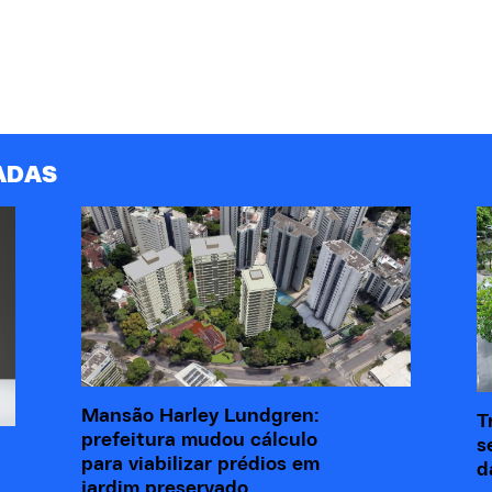
ADAS
Mansão Harley Lundgren:
T
prefeitura mudou cálculo
s
para viabilizar prédios em
d
jardim preservado