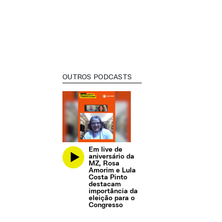
OUTROS PODCASTS
Em live de
aniversário da
MZ, Rosa
Amorim e Lula
Costa Pinto
destacam
importância da
eleição para o
Congresso