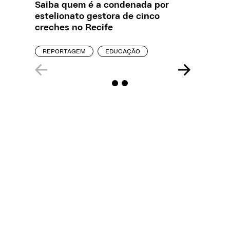
Saiba quem é a condenada por
O que J
estelionato gestora de cinco
sobre a
creches no Recife
REPORT
REPORTAGEM
EDUCAÇÃO