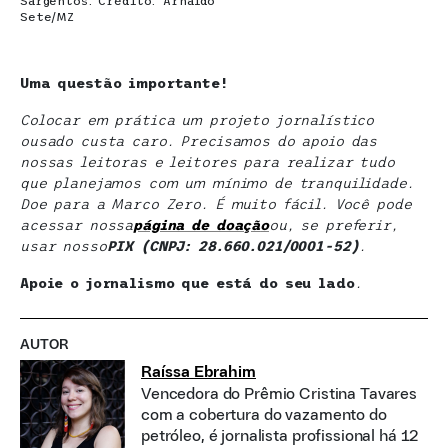
Sargentos. Crédito: Arnaldo
Sete/MZ
Uma questão importante!
Colocar em prática um projeto jornalístico
ousado custa caro. Precisamos do apoio das
nossas leitoras e leitores para realizar tudo
que planejamos com um mínimo de tranquilidade.
Doe para a Marco Zero. É muito fácil. Você pode
acessar nossa
página de doaçã
o
ou, se preferir,
usar nosso
PIX (CNPJ: 28.660.021/0001-52)
.
Apoie o jornalismo que está do seu lado
.
AUTOR
Raíssa Ebrahim
Vencedora do Prêmio Cristina Tavares
com a cobertura do vazamento do
petróleo, é jornalista profissional há 12