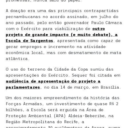
promessas, nunca saiu do papel.
A doação era uma das principais contrapartidas
pernambucanas no acordo assinado, em julho do
ano passado, pelo então governador Paulo Câmara
com o Exército para viabilização de
outro
projeto de grande impacto (e muito debate), a
Escola de Sargentos
, apresentada como capaz de
gerar empregos e incremento na atividade
econômica local, mas com desmatamento de mata
atlântica.
O uso do terreno da Cidade da Copa sumiu das
apresentações do Exército. Sequer foi citada em
audiência de apresentação do projeto a
parlamentares
, no dia 14 de março, em Brasília.
Um dos maiores empreendimento da história das
Forças Armadas, um investimento de quase R$ 2
bilhões, a Escola será erguida na Área de
Proteção Ambiental (APA) Aldeia-Beberibe, na
Região Metropolitana do Recife, a
aproximadamente 30 quilômetros da Arena, numa