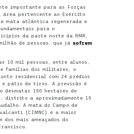
nte importante para as Forças
 área pertencente ao Exército
de mata atlântica regenerada e
fundamentais para o
icípios da parte norte da RMR,
milhão de pessoas, que já
sofrem
r 10 mil pessoas, entre alunos,
e famílias dos militares, o
junto residencial com 24 prédios
 e pátio de tiros. A previsão é
io desmatar 150 hectares de
, distrito a aproximadamente 15
audalho. A mata do Campo de
valcanti (CIMNC) é a maior
um dos mais ameaçados do
Francisco.