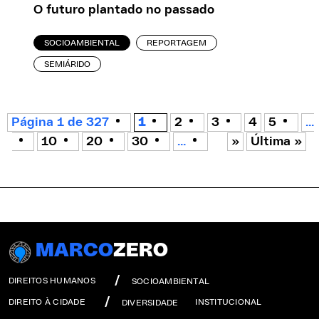
O futuro plantado no passado
SOCIOAMBIENTAL
REPORTAGEM
SEMIÁRIDO
Página 1 de 327
1
2
3
4
5
...
10
20
30
...
»
Última »
MARCO
ZERO
DIREITOS HUMANOS
SOCIOAMBIENTAL
DIREITO À CIDADE
INSTITUCIONAL
DIVERSIDADE