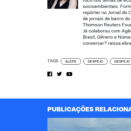
foco nos temas de eco
socioambientais. Form
repórter no Jornal do 
de jornais de bairro do
Thomson Reuters Founda
Já colaborou com Agê
Brasil, Gênero e Núme
conversar? raissa.eb
TAGS
ALEPE
DESPEJO
DESPEJO
PUBLICAÇÕES RELACION