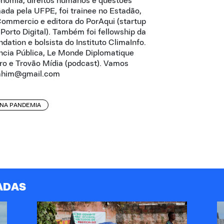
nomia, direitos humanos e questões
ada pela UFPE, foi trainee no Estadão,
Commercio e editora do PorAqui (startup
 Porto Digital). Também foi fellowship da
tion e bolsista do Instituto ClimaInfo.
ncia Pública, Le Monde Diplomatique
ro e Trovão Mídia (podcast). Vamos
rahim@gmail.com
 NA PANDEMIA
ADAS