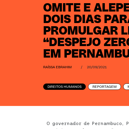
OMITE E ALEP
DOIS DIAS PA
PROMULGAR L
“DESPEJO ZER
EM PERNAMB
RAÍSSA EBRAHIM
/
20/09/2021
DIREITOS HUMANOS
REPORTAGEM
O governador de Pernambuco, P