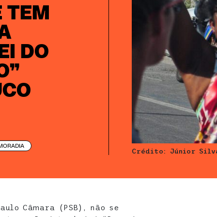
E TEM
RA
EI DO
O”
UCO
MORADIA
Crédito: Júnior Silv
aulo Câmara (PSB), não se