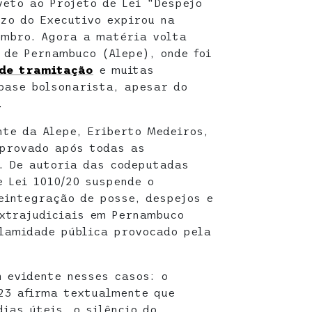
veto ao Projeto de Lei “Despejo
azo do Executivo expirou na
embro. Agora a matéria volta
 de Pernambuco (Alepe), onde foi
 de tramitação
e muitas
base bolsonarista, apesar do
.
nte da Alepe, Eriberto Medeiros,
aprovado após todas as
. De autoria das codeputadas
e Lei 1010/20 suspende o
eintegração de posse, despejos e
xtrajudiciais em Pernambuco
lamidade pública provocado pela
 evidente nesses casos: o
23 afirma textualmente que
ias úteis, o silêncio do