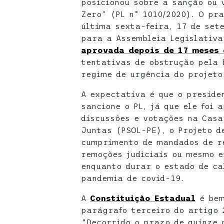
posicionou sobre a sanção ou 
Zero” (PL n° 1010/2020). O pr
última sexta-feira, 17 de set
para a Assembleia Legislativa
aprovada depois de 17 meses
tentativas de obstrução pela 
regime de urgência do projeto
A expectativa é que o preside
sancione o PL, já que ele foi 
discussões e votações na Casa
Juntas (PSOL-PE), o Projeto d
cumprimento de mandados de r
remoções judiciais ou mesmo e
enquanto durar o estado de ca
pandemia de covid-19.
A
Constituição Estadual
é bem
parágrafo terceiro do artigo 
“Decorrido o prazo de quinze d