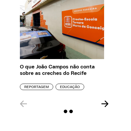
O que João Campos não conta
Saiba q
sobre as creches do Recife
estelio
creches
REPORTAGEM
EDUCAÇÃO
REPORT