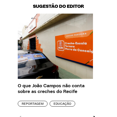
SUGESTÃO DO EDITOR
O que João Campos não conta
Saiba q
sobre as creches do Recife
estelio
creches
REPORTAGEM
EDUCAÇÃO
REPORT