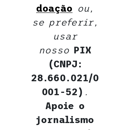
doaçã
o
ou,
se preferir,
usar
nosso
PIX
(CNPJ:
28.660.021/0
001-52)
.
Apoie o
jornalismo