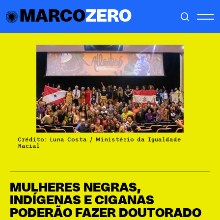
MARCO
ZERO
Crédito: Luna Costa / Ministério da Igualdade
Racial
MULHERES NEGRAS,
INDÍGENAS E CIGANAS
PODERÃO FAZER DOUTORADO