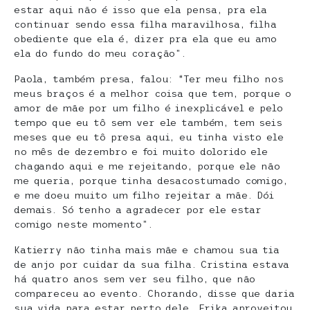
estar aqui não é isso que ela pensa, pra ela
continuar sendo essa filha maravilhosa, filha
obediente que ela é, dizer pra ela que eu amo
ela do fundo do meu coração”.
Paola, também presa, falou: “Ter meu filho nos
meus braços é a melhor coisa que tem, porque o
amor de mãe por um filho é inexplicável e pelo
tempo que eu tô sem ver ele também, tem seis
meses que eu tô presa aqui, eu tinha visto ele
no mês de dezembro e foi muito dolorido ele
chagando aqui e me rejeitando, porque ele não
me queria, porque tinha desacostumado comigo,
e me doeu muito um filho rejeitar a mãe. Dói
demais. Só tenho a agradecer por ele estar
comigo neste momento”.
Katierry não tinha mais mãe e chamou sua tia
de anjo por cuidar da sua filha. Cristina estava
há quatro anos sem ver seu filho, que não
compareceu ao evento. Chorando, disse que daria
sua vida para estar perto dele. Erika aproveitou