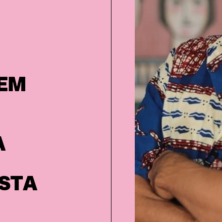
SEM
A
STA