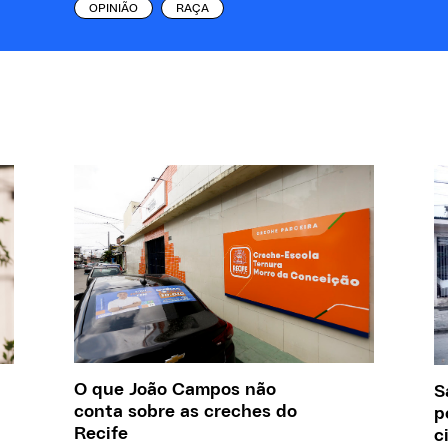
OPINIÃO
RAÇA
O que João Campos não
S
conta sobre as creches do
p
Recife
c