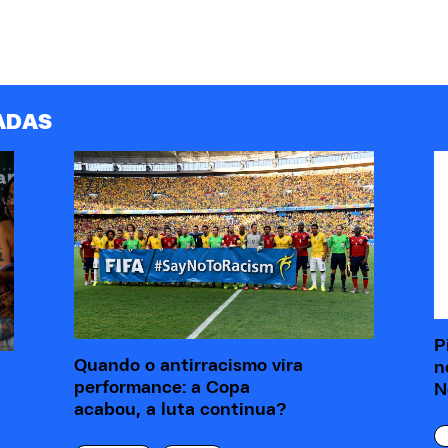
ADAS
P
Quando o antirracismo vira
n
performance: a Copa
N
acabou, a luta continua?