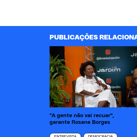
PUBLICAÇÕES RELACION
"A gente não vai recuar",
garante Rosane Borges
ENTREVISTA
DEMOCRACIA