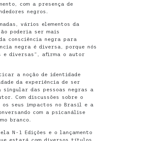
mento, com a presença de
ndedores negros.
madas, vários elementos da
não poderia ser mais
da consciência negra para
ncia negra é diversa, porque nós
 e diversas”, afirma o autor
ticar a noção de identidade
idade da experiência de ser
a singular das pessoas negras a
utor. Com discussões sobre o
e os seus impactos no Brasil e a
onversando com a psicanálise
smo branco.
pela N-1 Edições e o lançamento
que estará com diversos títulos