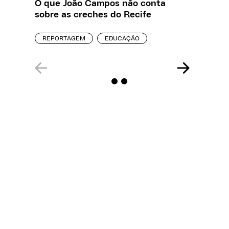
O que João Campos não conta
Creche 
sobre as creches do Recife
problem
precisa
REPORTAGEM
EDUCAÇÃO
ENTREVI