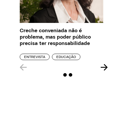
Creche conveniada não é
Saiba q
problema, mas poder público
estelio
precisa ter responsabilidade
creches
ENTREVISTA
EDUCAÇÃO
REPORT