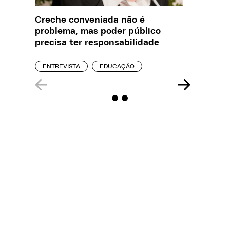
Creche conveniada não é
Saiba q
problema, mas poder público
estelio
precisa ter responsabilidade
creches
ENTREVISTA
EDUCAÇÃO
REPORT