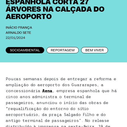
ESPANHOLA CORTA 27
ÁRVORES NA CALÇADA DO
AEROPORTO
INÁCIO FRANÇA
ARNALDO SETE
22/01/2024
SOCIOAMBIENTAL
REPORTAGEM
BEM VIVER
Poucas semanas depois de entregar a reforma e
ampliação do aeroporto dos Guararapes, a
concessionária
Aena
, empresa espanhola que há
cinco anos administra o terminal de
passageiros, anunciou o início das obras de
“requalificação do entorno do sítio
aeroportuário, da praça Salgado Filho e do
antigo terminal de passageiros”. No release
distribuído à imprensa na sexta-feira, 19 de