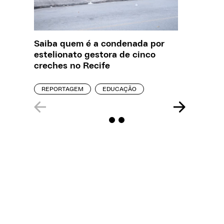
Saiba quem é a condenada por
O que J
estelionato gestora de cinco
sobre a
creches no Recife
REPORT
REPORTAGEM
EDUCAÇÃO