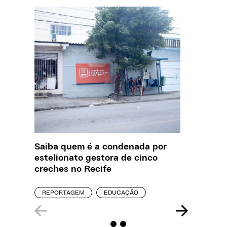
Saiba quem é a condenada por
O que J
estelionato gestora de cinco
sobre a
creches no Recife
REPORT
REPORTAGEM
EDUCAÇÃO