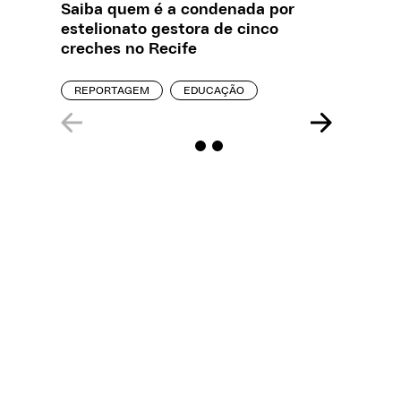
Saiba quem é a condenada por
Creche 
estelionato gestora de cinco
problem
creches no Recife
precisa
REPORTAGEM
EDUCAÇÃO
ENTREVI