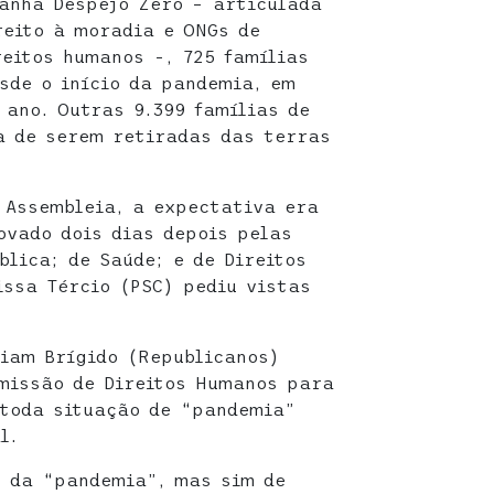
anha Despejo Zero – articulada
reito à moradia e ONGs de
eitos humanos -, 725 famílias
sde o início da pandemia, em
 ano. Outras 9.399 famílias de
a de serem retiradas das terras
 Assembleia, a expectativa era
ovado dois dias depois pelas
blica; de Saúde; e de Direitos
ssa Tércio (PSC) pediu vistas
liam Brígido (Republicanos)
missão de Direitos Humanos para
 toda situação de “pandemia”
l.
l da “pandemia”, mas sim de