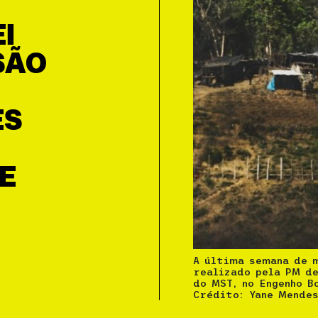
I
SÃO
ES
E
A última semana de m
realizado pela PM d
do MST, no Engenho B
Crédito: Yane Mende