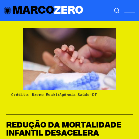
MARCO
ZERO
Crédito: Breno Esaki/Agência Saúde-DF
REDUÇÃO DA MORTALIDADE
INFANTIL DESACELERA