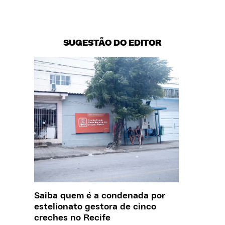
SUGESTÃO DO EDITOR
Saiba quem é a condenada por
O que J
estelionato gestora de cinco
sobre a
creches no Recife