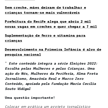
Sem creche, mães deixam de trabalhar e
crianças tornam-se mais vulneráveis
Prefeitura do Recife alega que abriu 2 mil
novas vagas em creches e quer chegar a 7 mil
Suplementação de ferro e vitamina para
crianças
Desenvolvimento na Primeira Infância é alvo de
pesquisa nacional
*
Este conteúdo integra a série Eleições 2022:
Escolha pelas Mulheres e pelas Crianças. Uma
ação do Nós, Mulheres da Periferia, Alma Preta
Jornalismo, Amazônia Real e Marco Zero
Conteúdo, apoiada pela Fundação Maria Cecília
Souto Vidigal
Uma questão importante!
Colocar em prática um projeto jornalístico