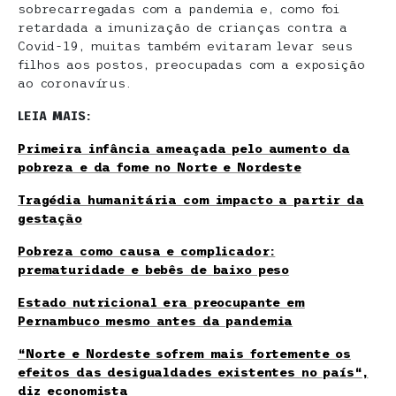
sobrecarregadas com a pandemia e, como foi
retardada a imunização de crianças contra a
Covid-19, muitas também evitaram levar seus
filhos aos postos, preocupadas com a exposição
ao coronavírus.
LEIA MAIS:
Primeira infância ameaçada pelo aumento da
pobreza e da fome no Norte e Nordeste
Tragédia humanitária com impacto a partir da
gestação
Pobreza como causa e complicador:
prematuridade e bebês de baixo peso
Estado nutricional era preocupante em
Pernambuco mesmo antes da pandemia
“Norte e Nordeste sofrem mais fortemente os
efeitos das desigualdades existentes no país“,
diz economista