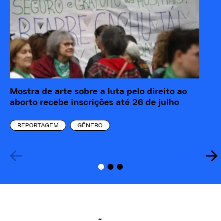
Mostra de arte sobre a luta pelo direito ao
“M
aborto recebe inscrições até 26 de julho
re
eó
REPORTAGEM
GÊNERO