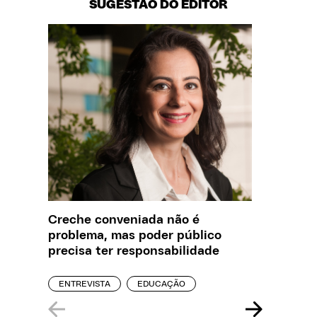
SUGESTÃO DO EDITOR
Creche conveniada não é
Saiba q
problema, mas poder público
estelio
precisa ter responsabilidade
creches
ENTREVISTA
EDUCAÇÃO
REPORT