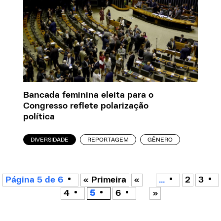
Bancada feminina eleita para o
Congresso reflete polarização
política
DIVERSIDADE
REPORTAGEM
GÊNERO
Página 5 de 6
« Primeira
«
...
2
3
4
5
6
»