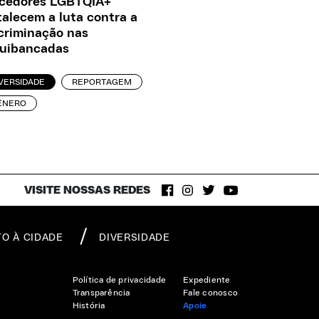
rcedores LGBTQIA+
talecem a luta contra a
criminação nas
quibancadas
VERSIDADE
REPORTAGEM
ÊNERO
VISITE NOSSAS REDES
TO À CIDADE
DIVERSIDADE
Política de privacidade
Expediente
Transparência
Fale conosco
História
Apoie