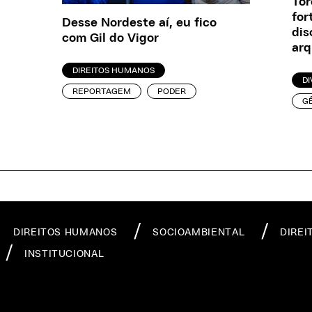
To
for
Desse Nordeste aí, eu fico
dis
com Gil do Vigor
ar
DIREITOS HUMANOS
DI
REPORTAGEM
PODER
G
DIREITOS HUMANOS
SOCIOAMBIENTAL
DIREI
INSTITUCIONAL