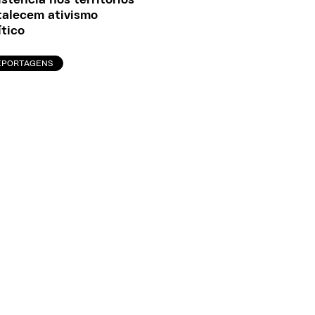
talecem ativismo
ítico
EPORTAGENS