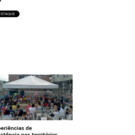
a
ESTAQUE
eriências de
istência nos territórios