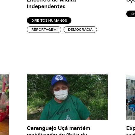
Encontro de Mídias
Uç
Independentes
D
DIREITOS HUMANOS
REPORTAGEM
DEMOCRACIA
Exp
Caranguejo Uçá mantém
res