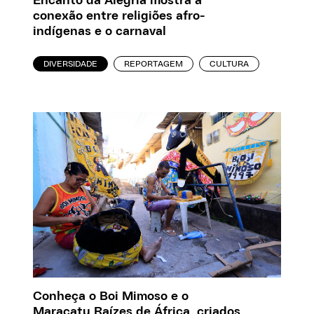
Encanto da Alegria mostra a
conexão entre religiões afro-
indígenas e o carnaval
DIVERSIDADE
REPORTAGEM
CULTURA
Conheça o Boi Mimoso e o
Maracatu Raízes de África, criados