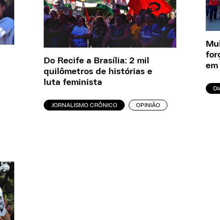
Mu
for
Do Recife a Brasília: 2 mil
em 
quilômetros de histórias e
luta feminista
D
JORNALISMO CRÔNICO
OPINIÃO