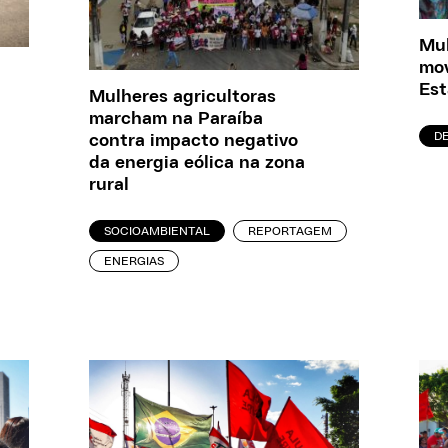
Mul
mov
Es
Mulheres agricultoras
marcham na Paraíba
D
contra impacto negativo
da energia eólica na zona
rural
SOCIOAMBIENTAL
REPORTAGEM
ENERGIAS