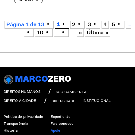
BEM VIVER
Página 1 de 13
1
2
3
4
5
...
10
...
»
Última »
MARCO
ZERO
DIREITOS HUMANOS
SOCIOAMBIENTAL
DIREITO À CIDADE
INSTITUCIONAL
DIVERSIDADE
Política de privacidade
Expediente
Transparência
Fale conosco
História
Apoie