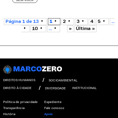
BEM VIVER
Página 1 de 13
1
2
3
4
5
...
10
...
»
Última »
MARCO
ZERO
DIREITOS HUMANOS
SOCIOAMBIENTAL
DIREITO À CIDADE
INSTITUCIONAL
DIVERSIDADE
Política de privacidade
Expediente
Transparência
Fale conosco
História
Apoie