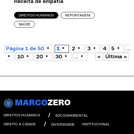
Receita de empatia
DIREITOS HUMANOS
REPORTAGEM
SAÚDE
Página 1 de 50
1
2
3
4
5
...
10
20
30
...
»
Última »
MARCO
ZERO
DIREITOS HUMANOS
SOCIOAMBIENTAL
DIREITO À CIDADE
INSTITUCIONAL
DIVERSIDADE