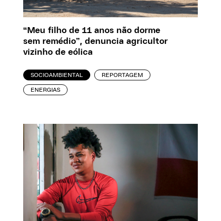
“Meu filho de 11 anos não dorme
sem remédio”, denuncia agricultor
vizinho de eólica
SOCIOAMBIENTAL
REPORTAGEM
ENERGIAS