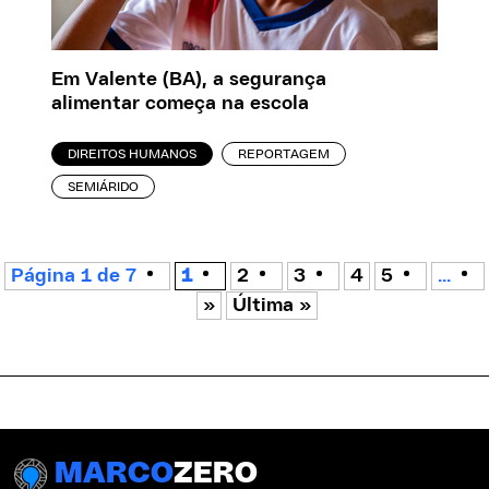
Em Valente (BA), a segurança
alimentar começa na escola
DIREITOS HUMANOS
REPORTAGEM
SEMIÁRIDO
Página 1 de 7
1
2
3
4
5
...
»
Última »
MARCO
ZERO