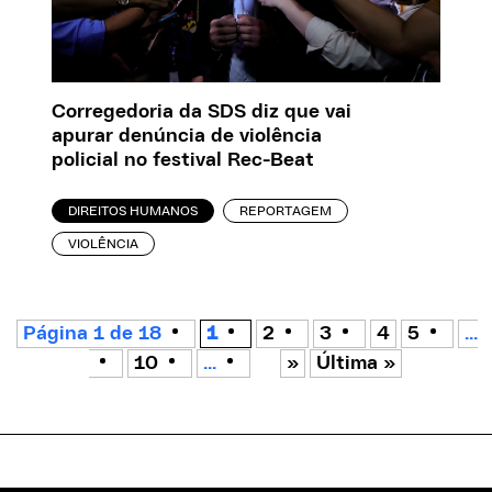
Corregedoria da SDS diz que vai
apurar denúncia de violência
policial no festival Rec-Beat
DIREITOS HUMANOS
REPORTAGEM
VIOLÊNCIA
Página 1 de 18
1
2
3
4
5
...
10
...
»
Última »