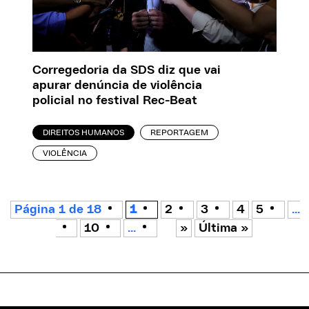
Corregedoria da SDS diz que vai
apurar denúncia de violência
policial no festival Rec-Beat
DIREITOS HUMANOS
REPORTAGEM
VIOLÊNCIA
Página 1 de 18
1
2
3
4
5
...
10
...
»
Última »