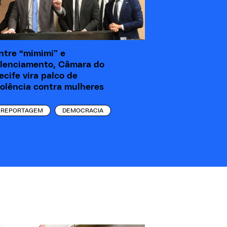
ntre “mimimi” e
ilenciamento, Câmara do
ecife vira palco de
iolência contra mulheres
REPORTAGEM
DEMOCRACIA