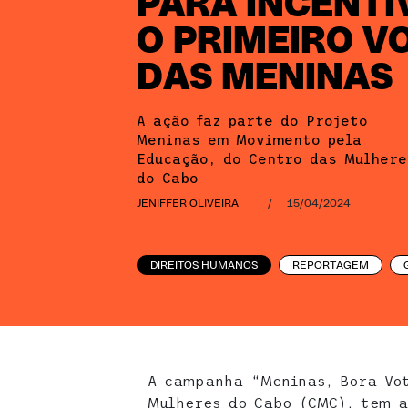
PARA INCENTI
O PRIMEIRO V
DAS MENINAS
A ação faz parte do Projeto
Meninas em Movimento pela
Educação, do Centro das Mulhere
do Cabo
JENIFFER OLIVEIRA
/
15/04/2024
DIREITOS HUMANOS
REPORTAGEM
A campanha “Meninas, Bora Vot
Mulheres do Cabo (CMC), tem a