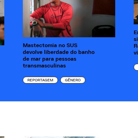
E
s
Mastectomia no SUS
R
devolve liberdade do banho
v
de mar para pessoas
transmasculinas
REPORTAGEM
GÊNERO