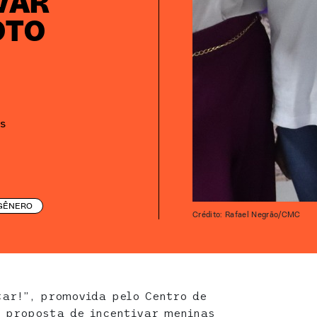
VAR
OTO
s
GÊNERO
Crédito: Rafael Negrão/CMC
ar!”, promovida pelo Centro de
 proposta de incentivar meninas