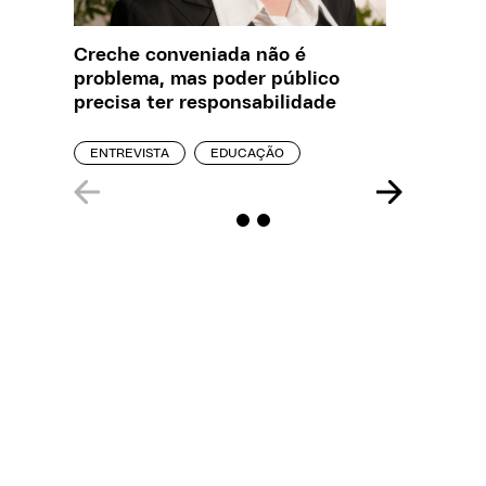
Creche conveniada não é
Saiba q
problema, mas poder público
estelio
precisa ter responsabilidade
creches
ENTREVISTA
EDUCAÇÃO
REPORT