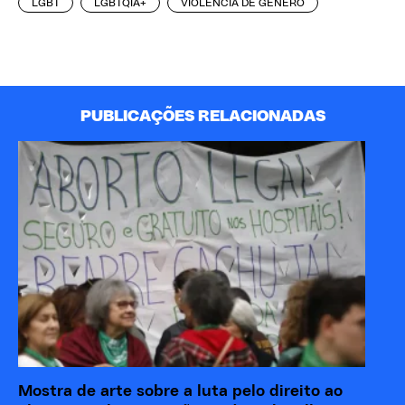
LGBT
LGBTQIA+
VIOLÊNCIA DE GÊNERO
PUBLICAÇÕES RELACIONADAS
Mostra de arte sobre a luta pelo direito ao
Ma