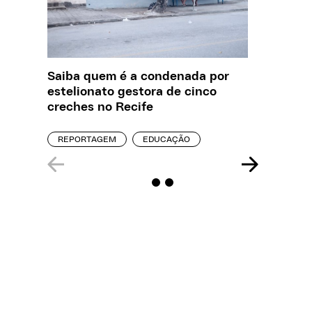
Saiba quem é a condenada por
Creche 
estelionato gestora de cinco
problem
creches no Recife
precisa
REPORTAGEM
EDUCAÇÃO
ENTREVI