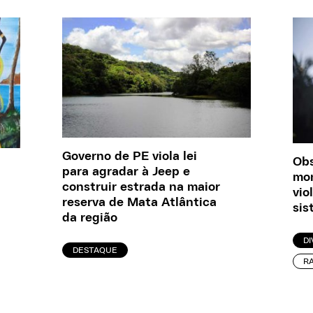
Governo de PE viola lei
Obs
para agradar à Jeep e
mon
construir estrada na maior
vio
reserva de Mata Atlântica
sis
da região
DI
DESTAQUE
R