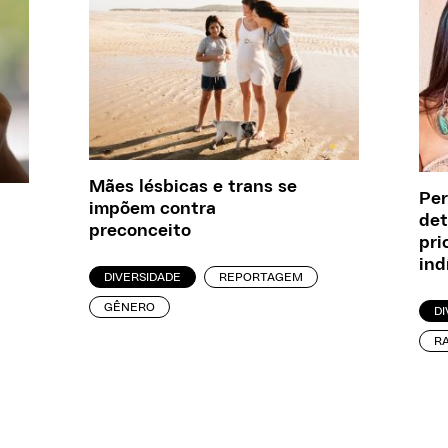
Mães lésbicas e trans se
Pe
impõem contra
det
preconceito
pri
ind
DIVERSIDADE
REPORTAGEM
GÊNERO
DI
R