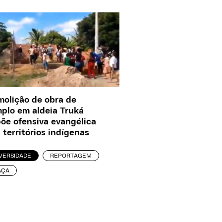
olição de obra de
plo em aldeia Truká
õe ofensiva evangélica
 territórios indígenas
VERSIDADE
REPORTAGEM
AÇA