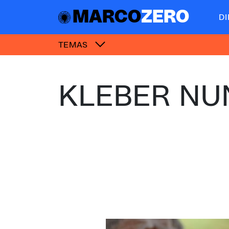
MARCO
ZERO
D
TEMAS
KLEBER NU