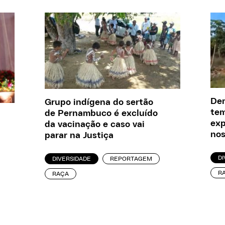
Dem
Grupo indígena do sertão
tem
de Pernambuco é excluído
exp
da vacinação e caso vai
nos
parar na Justiça
DI
DIVERSIDADE
REPORTAGEM
R
RAÇA