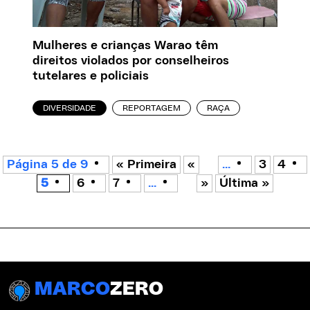
Mulheres e crianças Warao têm
direitos violados por conselheiros
tutelares e policiais
DIVERSIDADE
REPORTAGEM
RAÇA
Página 5 de 9
« Primeira
«
...
3
4
5
6
7
...
»
Última »
MARCO
ZERO