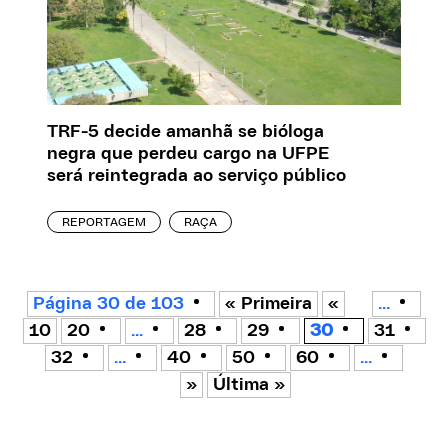
TRF-5 decide amanhã se bióloga
negra que perdeu cargo na UFPE
será reintegrada ao serviço público
REPORTAGEM
RAÇA
Página 30 de 103
« Primeira
«
...
10
20
...
28
29
30
31
32
...
40
50
60
...
»
Última »