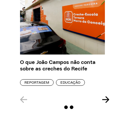
O que João Campos não conta
Creche 
sobre as creches do Recife
problem
precisa
REPORTAGEM
EDUCAÇÃO
ENTREVI