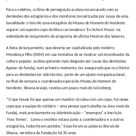
Para o coletivo, o clima de perseguição acabou escancarado com as
demissões dos estagiários e dos monitores terceirizados por causa de uma
banalidade: o fato de uma estagiária do Museu do Homem do Nordeste
segurar um suposto copo do bloco carnavalesco ‘Eu Acho é Pouco’ na
solenidade de lançamento do programa de oficina Mestres dos Saberes.
A festa de lançamento, que deveria ser capitalizada pelo ministro
Mendonça Filho (DEM) em sua tentativa de se mostrar um incentivador da
cultura popular, acabou gerando mais desgaste por causa das demissões.
Apesar da Fundaj, num primeiro momento, ter assegurado que os critérios
para as demissões ter sido técnico, parte de um ajuste reorganizacional,
no final de semana a coordenadora-geral do Museu do Homem do
Nordeste, Silvana Araújo, revelou um pouco mais do tal iceberg.
“
O que houve foi que apenas um monitor circulou com um copo. Foi nesse
copo que a equipe do ministro – uma pessoa que trabalha na área meio da
Fundaj, mais precisamente na Administração – “enxergou” a inscrição
‘Fora Temer’.
Como o monitor estava junto à coordenadora e a outros
estagiários, todos foram punidos.” Essas foram as palavras literais de
Silvana, servidora da Fundação há 30 anos.