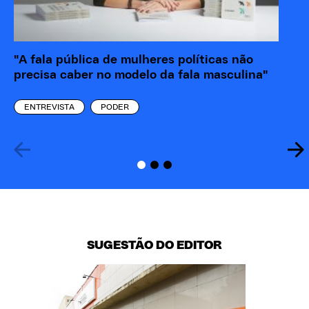
"A fala pública de mulheres políticas não
Ma
precisa caber no modelo da fala masculina"
cá
pr
ENTREVISTA
PODER
SUGESTÃO DO EDITOR