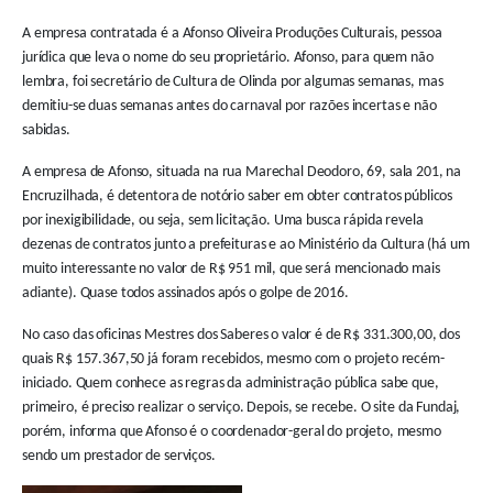
A empresa contratada é a Afonso Oliveira Produções Culturais, pessoa
jurídica que leva o nome do seu proprietário. Afonso, para quem não
lembra, foi secretário de Cultura de Olinda por algumas semanas, mas
demitiu-se duas semanas antes do carnaval por razões incertas e não
sabidas.
A empresa de Afonso, situada na rua Marechal Deodoro, 69, sala 201, na
Encruzilhada, é detentora de notório saber em obter contratos públicos
por inexigibilidade, ou seja, sem licitação. Uma busca rápida revela
dezenas de contratos junto a prefeituras e ao Ministério da Cultura (há um
muito interessante no valor de R$ 951 mil, que será mencionado mais
adiante). Quase todos assinados após o golpe de 2016.
No caso das oficinas Mestres dos Saberes o valor é de R$ 331.300,00, dos
quais R$ 157.367,50 já foram recebidos, mesmo com o projeto recém-
iniciado. Quem conhece as regras da administração pública sabe que,
primeiro, é preciso realizar o serviço. Depois, se recebe. O site da Fundaj,
porém, informa que Afonso é o coordenador-geral do projeto, mesmo
sendo um prestador de serviços.