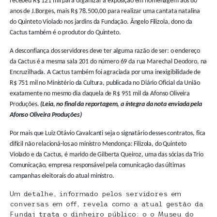
recebeu R$ 121 mil para organizar a exposição em homenagem aos 80
anos de J.Borges, mais R$ 78.500,00 para realizar uma cantata natalina
do Quinteto Violado nos jardins da Fundação. Ângelo Filizola, dono da
Cactus também é o produtor do Quinteto.
A desconfiança dos servidores deve ter alguma razão de ser: o endereço
da Cactus é a mesma sala 201 do número 69 da rua Marechal Deodoro, na
Encruzilhada. A Cactus também foi agraciada por um
a
inexigibilidade de
R$ 751 mil no Ministério da Cultura, publicada no Diário Oficial da União
exatamente no mesmo dia daquela de R$ 951 mil da Afonso Oliveira
Produções.
(Leia, no final da reportagem, a íntegra da nota enviada pela
Afonso Oliveira Produções)
Por mais que Luiz Otávio Cavalcanti seja o signatário desses contratos, fica
difícil não relacioná-los ao ministro Mendonça: Filizola, do Quinteto
Violado e da Cactus, é marido de Gilberta Queiroz, uma das sócias da Trio
Comunicação, empresa responsável pela comunicação das últimas
campanhas eleitorais do atual ministro.
Um detalhe, informado pelos servidores em
conversas em off, revela como a atual gestão da
Fundaj trata o dinheiro público: o o Museu do