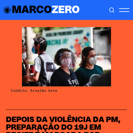
MARCO
ZERO
Crédito: Arnaldo Sete
DEPOIS DA VIOLÊNCIA DA PM,
PREPARAÇÃO DO 19J EM