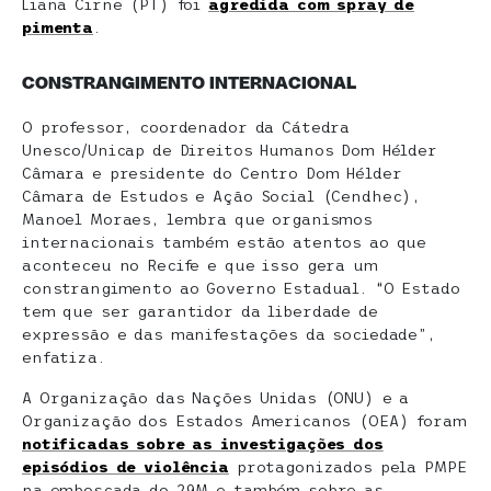
Liana Cirne (PT) foi
agredida com spray de
pimenta
.
CONSTRANGIMENTO INTERNACIONAL
O professor, coordenador da Cátedra
Unesco/Unicap de Direitos Humanos Dom Hélder
Câmara e presidente do Centro Dom Hélder
Câmara de Estudos e Ação Social (Cendhec),
Manoel Moraes, lembra que organismos
internacionais também estão atentos ao que
aconteceu no Recife e que isso gera um
constrangimento ao Governo Estadual. “O Estado
tem que ser garantidor da liberdade de
expressão e das manifestações da sociedade”,
enfatiza.
A Organização das Nações Unidas (ONU) e a
Organização dos Estados Americanos (OEA) foram
notificadas sobre as investigações dos
episódios de violência
protagonizados pela PMPE
na emboscada do 29M e também sobre as