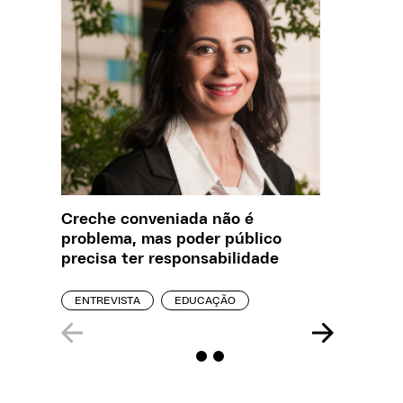
Creche conveniada não é
Saiba q
problema, mas poder público
estelio
precisa ter responsabilidade
creches
ENTREVISTA
EDUCAÇÃO
REPORT