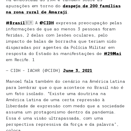
apurações em torno do
despejo de 200 famílias
na zona rural de Amaraji
.
#Brasil
🇧🇷 A
@CIDH
expressa preocupação pelas
informações de que ao menos 3 pessoas foram
feridas, 2 delas com lesões oculares, pelo
impacto de balas de borracha que teriam sido
disparadas por agentes da Polícia Militar em
resposta do Estado às manifestações de
#29Mai
em Recife. 1
— CIDH – IACHR (@CIDH)
June 3, 2021
Manoel fala também do cenário na América Latina
para lembrar que o que acontece no Brasil não é
um fato isolado. “Existe uma doutrina na
América Latina de uma certa repressão à
liberdade de expressão com medo que a sociedade
assuma um protagonismo dentro da pandemia.
Essa é uma visão ultrapassada, com uma
perspectiva repressiva da força e da palavra”,
coloca.