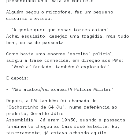
presenciado uma “vaia ao concreto”.
Alguém pegou o microfone, fez um pequeno
discurso e avisou:
– “A gente quer que essas torres caiam”.
Achei esquisito, desejar uma tragédia, mas tudo
bem, coisa de passeata.
Como havia uma enorme “escolta” policial,
surgiu a frase conhecida, em direção aos PMs:
– “Você aí fardado, também é explorado!”
E depois:
– “Não acabou/Vai acabar/A Polícia Militar”.
Depois, a PM também foi chamada de
“Cachorrinho de Gê-Ju”, numa referência ao
prefeito, Geraldo Júlio.
Assembléia – Já eram 19h30, quando a passeata
finalmente chegou ao Cais José Estelita. Eu,
sinceramente, já estava achando aquilo