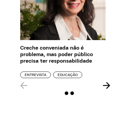
Creche conveniada não é
O que J
problema, mas poder público
sobre a
precisa ter responsabilidade
REPORT
ENTREVISTA
EDUCAÇÃO