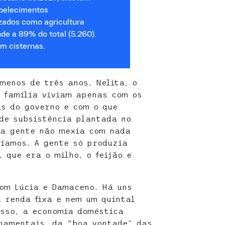
abelecimentos
zados como agricultura
nde a 89% do total (5.260).
m cisternas.
menos de três anos, Nelita, o
 família viviam apenas com os
s do governo e com o que
de subsistência plantada no
 a gente não mexia com nada
uíamos. A gente só produzia
 que era o milho, o feijão e
om Lúcia e Damaceno. Há uns
a renda fixa e nem um quintal
isso, a economia doméstica
namentais, da “boa vontade” das