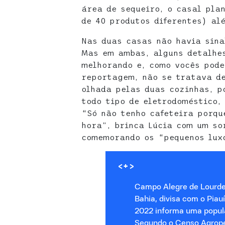
área de sequeiro, o casal pla
de 40 produtos diferentes) al
Nas duas casas não havia sina
Mas em ambas, alguns detalhe
melhorando e, como vocês pode
reportagem, não se tratava de
olhada pelas duas cozinhas, p
todo tipo de eletrodoméstico,
“Só não tenho cafeteira porqu
hora”, brinca Lúcia com um so
comemorando os “pequenos luxo
<+>
Campo Alegre de Lourdes
Bahia, divisa com o Piau
2022 informa uma popul
Segundo o Censo Agrope