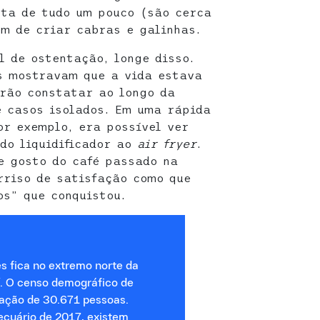
nta de tudo um pouco (são cerca
ém de criar cabras e galinhas.
l de ostentação, longe disso.
s mostravam que a vida estava
rão constatar ao longo da
 casos isolados. Em uma rápida
or exemplo, era possível ver
 do liquidificador ao
air fryer
.
e gosto do café passado na
rriso de satisfação como que
s” que conquistou.
 fica no extremo norte da
í. O censo demográfico de
ação de 30.671 pessoas.
cuário de 2017, existem