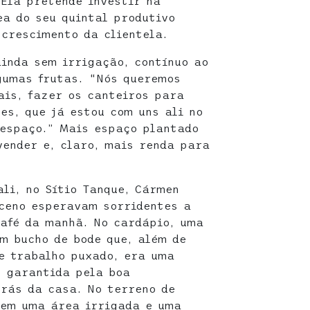
Ela pretende investir na
a do seu quintal produtivo
crescimento da clientela.
ainda sem irrigação, contínuo ao
gumas frutas. “Nós queremos
is, fazer os canteiros para
es, que já estou com uns ali no
 espaço.” Mais espaço plantado
vender e, claro, mais renda para
ali, no Sítio Tanque, Cármen
ceno esperavam sorridentes a
afé da manhã. No cardápio, uma
m bucho de bode que, além de
e trabalho puxado, era uma
, garantida pela boa
trás da casa. No terreno de
 em uma área irrigada e uma