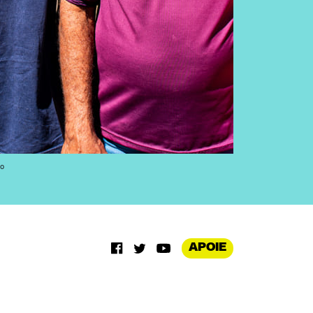
ro
APOIE