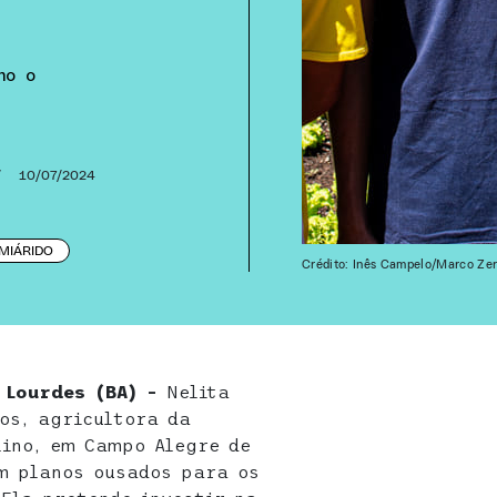
mo o
/
10/07/2024
MIÁRIDO
Crédito: Inês Campelo/Marco Ze
 Lourdes (BA) –
Nelita
os, agricultora da
lino, em Campo Alegre de
m planos ousados para os