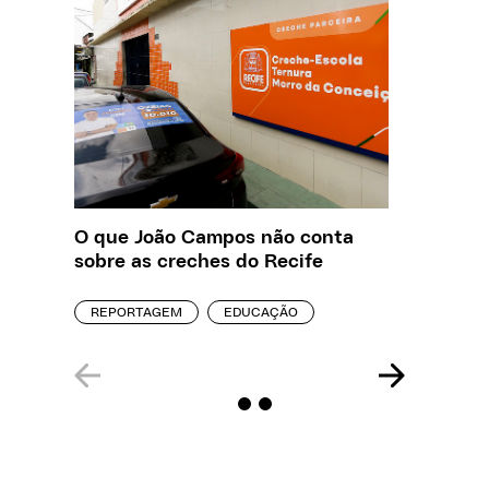
O que João Campos não conta
Saiba q
sobre as creches do Recife
estelio
creches
REPORTAGEM
EDUCAÇÃO
REPORT