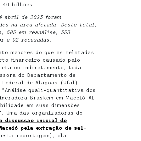
 40 bilhões.
é abril de 2023 foram
des na área afetada. Deste total,
s, 585 em reanálise, 353
r e 92 recusadas.
ito maiores do que as relatadas
cto financeiro causado pelo
reta ou indiretamente, toda
essora do Departamento de
 Federal de Alagoas (Ufal),
 “Análise quali-quantitativa dos
mineradora Braskem em Maceió-AL
bilidade em suas dimensões
”. Uma das organizadoras do
a discussão inicial do
Maceió pela extração de sal-
desta reportagem), ela