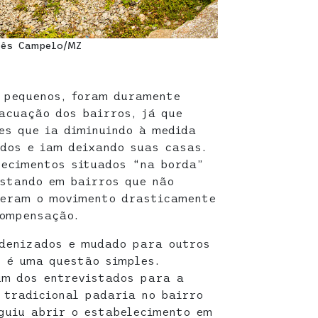
nês Campelo/MZ
 pequenos, foram duramente
acuação dos bairros, já que
es que ia diminuindo à medida
dos e iam deixando suas casas.
lecimentos situados “na borda”
stando em bairros que não
veram o movimento drasticamente
compensação.
ndenizados e mudado para outros
o é uma questão simples.
um dos entrevistados para a
 tradicional padaria no bairro
eguiu abrir o estabelecimento em