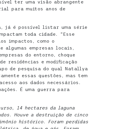
sível ter uma visão abrangente
rial para muitos anos de
, já é possível listar uma série
impactam toda cidade. “Esse
ios impactos, como o
de algumas empresas locais,
empresas do entorno, choque
 de residências e modificação
upo de pesquisa do qual Natallya
tamente essas questões, mas tem
 acesso aos dados necessários.
mações. É uma guerra para
urso, 14 hectares da laguna
dos. Houve a destruição de cinco
rimônio histórico. Foram perdidas
létrica, de água e gás. Foram