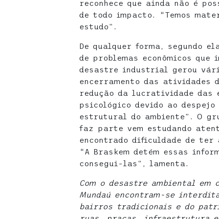
reconhece que ainda não é pos
de todo impacto. “Temos mate
estudo”.
De qualquer forma, segundo ela
de problemas econômicos que 
desastre industrial gerou vár
encerramento das atividades 
redução da lucratividade das 
psicológico devido ao despejo
estrutural do ambiente”. O gr
faz parte vem estudando aten
encontrado dificuldade de ter
“A Braskem detém essas infor
consegui-las”, lamenta.
Com o desastre ambiental em c
Mundaú encontram-se interdita
bairros tradicionais e do pat
ruas, praças, infraestrutura e