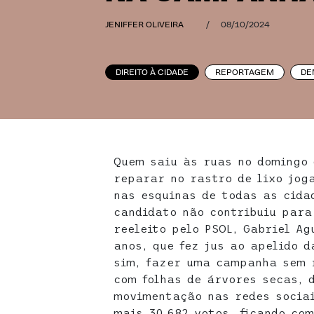
JENIFFER OLIVEIRA
/
08/10/2024
DIREITO À CIDADE
REPORTAGEM
DE
Quem saiu às ruas no domingo 
reparar no rastro de lixo jog
nas esquinas de todas as cida
candidato não contribuiu para
reeleito pelo PSOL, Gabriel Ag
anos, que fez jus ao apelido d
sim, fazer uma campanha sem r
com folhas de árvores secas, 
movimentação nas redes sociai
mais 30.682 votos, ficando co