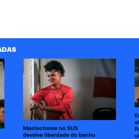
ADAS
E
s
Mastectomia no SUS
R
devolve liberdade do banho
v