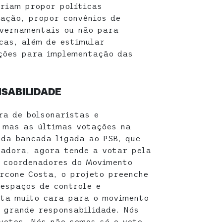
eriam propor políticas
mação, propor convênios de
vernamentais ou não para
icas, além de estimular
ições para implementação das
SABILIDADE
ra de bolsonaristas e
 mas as últimas votações na
da bancada ligada ao PSB, que
adora, agora tende a votar pela
s coordenadores do Movimento
rcone Costa, o projeto preenche
espaços de controle e
uta muito cara para o movimento
 grande responsabilidade. Nós
votos. Nós não somos só o voto,