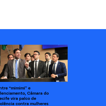
ntre “mimimi” e
ilenciamento, Câmara do
ecife vira palco de
iolência contra mulheres