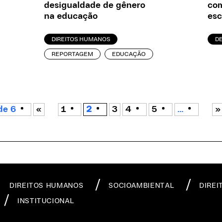
desigualdade de gênero
com
na educação
esc
DIREITOS HUMANOS
D
REPORTAGEM
EDUCAÇÃO
de 6
«
1
2
3
4
5
...
»
DIREITOS HUMANOS
SOCIOAMBIENTAL
DIREI
INSTITUCIONAL