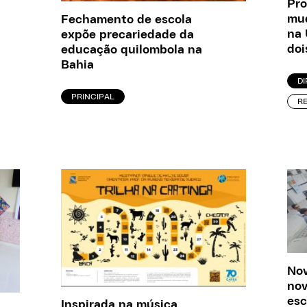
Pro
mud
Fechamento de escola
na 
expõe precariedade da
doi
educação quilombola na
Bahia
D
PRINCIPAL
R
Nov
nov
esc
Inspirada na música