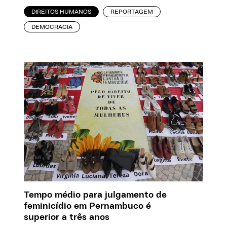
DIREITOS HUMANOS
REPORTAGEM
DEMOCRACIA
Tempo médio para julgamento de
feminicídio em Pernambuco é
superior a três anos