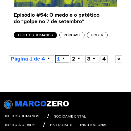
Episódio #54: O medo e o patético
do “golpe no 7 de setembro”
DIREITOS HUMANOS
PODCAST
PODER
Página 1 de 4
1
2
3
4
»
MARCO
ZERO
DIREITOS HUMANOS
SOCIOAMBIENTAL
DIREITO À CIDADE
INSTITUCIONAL
DIVERSIDADE